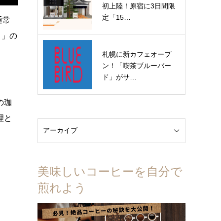
初上陸！原宿に3日間限
定「15…
通常
）」の
札幌に新カフェオープ
ン！「喫茶ブルーバー
ド」がサ…
の珈
理と
美味しいコーヒーを自分で
煎れよう