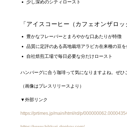
少し深めのシティロースト
「アイスコーヒー（カフェオンザロッ
豊かなフレーバーとまろやかな⼝あたりが特徴
品質に定評のある⾼地栽培アラビカ在来種の豆を
⾃社焙煎⼯場で毎⽇必要な分だけロースト
ハンバーグに合う珈琲って気になりますよね。ぜひ
（画像はプレスリリースより）
▼外部リンク
https://prtimes.jp/main/html/rd/p/000000062.0000435
https://www.bikkuri-donkey.com/