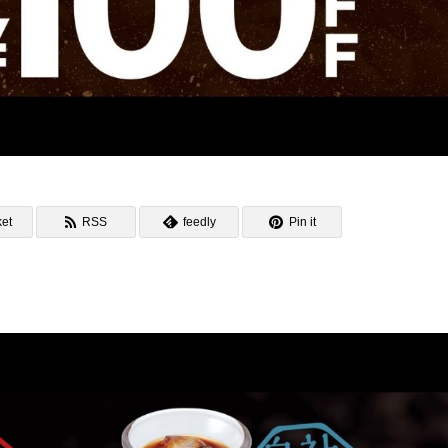
et
RSS
feedly
Pin it