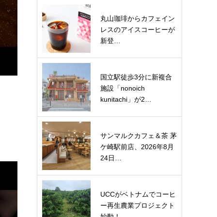
丸山珈琲からカフェイン
レスのアイスコーヒーが
新登…
国立駅徒歩3分に新複合
施設「nonoich
kunitachi」が2…
サンマルクカフェ＆茶 茅
ケ崎駅前店、2026年8月
24日…
UCCがベトナムでコーヒ
ー再生農業プロジェクト
始動！…