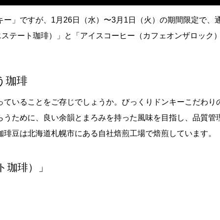
ー」ですが、1⽉26⽇（⽔）〜3⽉1⽇（火）の期間限定で、
エステート珈琲）」と「アイスコーヒー（カフェオンザロック
う珈琲
っていることをご存じでしょうか。びっくりドンキーこだわり
らうために、良い余韻とまろみを持った⾵味を⽬指し、品質管
珈琲豆は北海道札幌市にある自社焙煎工場で焙煎しています。
ト珈琲）」