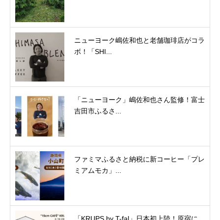
ニューヨーク嶋佐和也と老舗珈琲店がコラ
ボ！「SHI...
「ニューヨーク」嶋佐和也さん監修！富士
吉田市ふるさ...
ファミマふるさと納税に新コーヒー「プレ
ミアムモカ」...
「KRUPS by T-fal」日本初上陸！原宿に...