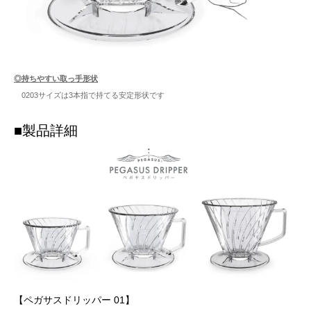
◎持ちやすい取っ手形状
0203サイズは3本指で持てる安定形状です
■製品詳細
【ペガサスドリッパー 01】