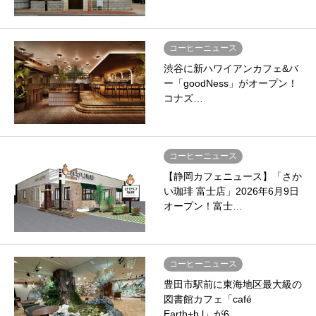
コーヒーニュース
渋谷に新ハワイアンカフェ&バ
ー「goodNess」がオープン！
コナズ…
コーヒーニュース
【静岡カフェニュース】「さか
い珈琲 富士店」2026年6月9日
オープン！富士…
コーヒーニュース
豊田市駅前に東海地区最大級の
図書館カフェ「café
Earth+h.l」が6…