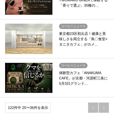
TWOMARU GINZAで体験する
「香りで選ぶ」30種の…
コーヒーニュース
東京都23区初出店！健康と美
味しさを両立する「鳥〇食堂×
タニタカフェ」がカメ…
コーヒーニュース
体験型カフェ「ANAKUMA
CAFE」が京都・河原町三条に
5月3日グランド…
122件中 25〜36件を表示

