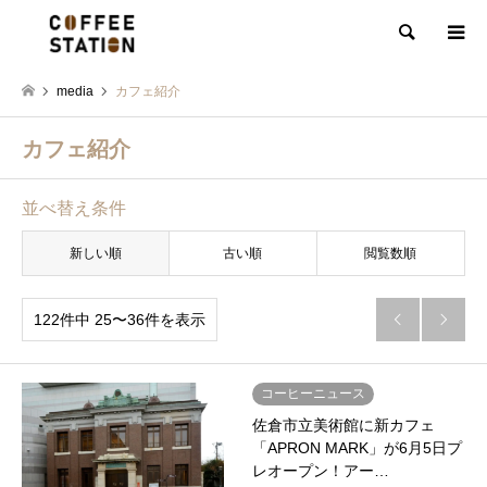
検索
media
カフェ紹介
カフェ紹介
並べ替え条件
新しい順
古い順
閲覧数順
122件中 25〜36件を表示


コーヒーニュース
佐倉市立美術館に新カフェ
「APRON MARK」が6月5日プ
レオープン！アー…