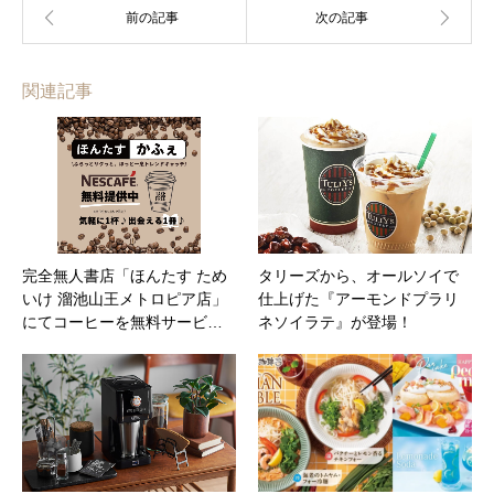
関連記事
完全無人書店「ほんたす ため
タリーズから、オールソイで
いけ 溜池山王メトロピア店」
仕上げた『アーモンドプラリ
にてコーヒーを無料サービ…
ネソイラテ』が登場！