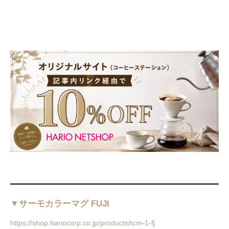
▼サーモカラーマグ FUJI
https://shop.hariocorp.co.jp/products/tcm-1-fj