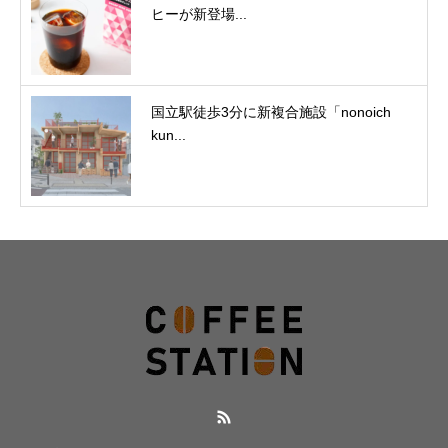
ヒーが新登場...
国立駅徒歩3分に新複合施設「nonoich
kun...
RSS