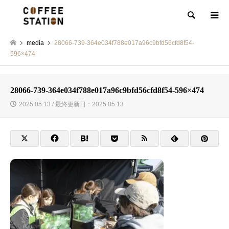
検索
media
28066-739-364e034f788e017a96c9bfd56cfd8f54-
596×474
28066-739-364e034f788e017a96c9bfd56cfd8f54-596×474
2025.05.13 / 最終更新日：2025.05.13