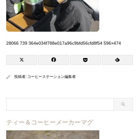
28066 739 364e034f788e017a96c9bfd56cfd8f54 596×474
投稿者:
コーヒーステーション編集者
ティー＆コーヒーメーカーマグ