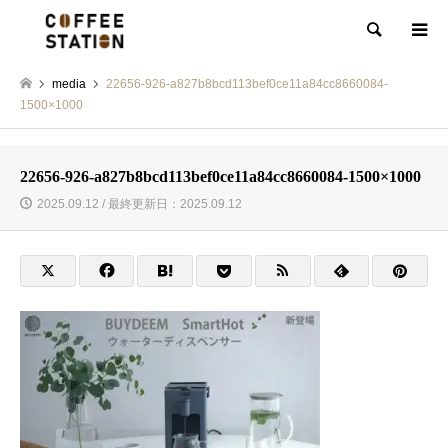
検索
media
22656-926-a827b8bcd113bef0ce11a84cc8660084-
1500×1000
22656-926-a827b8bcd113bef0ce11a84cc8660084-1500×1000
2025.09.12 / 最終更新日：2025.09.12