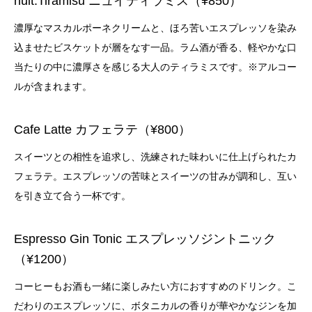
nuit.Tiramisu ニュイティラミス（¥850）
濃厚なマスカルポーネクリームと、ほろ苦いエスプレッソを染み
込ませたビスケットが層をなす一品。ラム酒が香る、軽やかな口
当たりの中に濃厚さを感じる大人のティラミスです。※アルコー
ルが含まれます。
Cafe Latte カフェラテ（¥800）
スイーツとの相性を追求し、洗練された味わいに仕上げられたカ
フェラテ。エスプレッソの苦味とスイーツの甘みが調和し、互い
を引き立て合う一杯です。
Espresso Gin Tonic エスプレッソジントニック
（¥1200）
コーヒーもお酒も一緒に楽しみたい方におすすめのドリンク。こ
だわりのエスプレッソに、ボタニカルの香りが華やかなジンを加