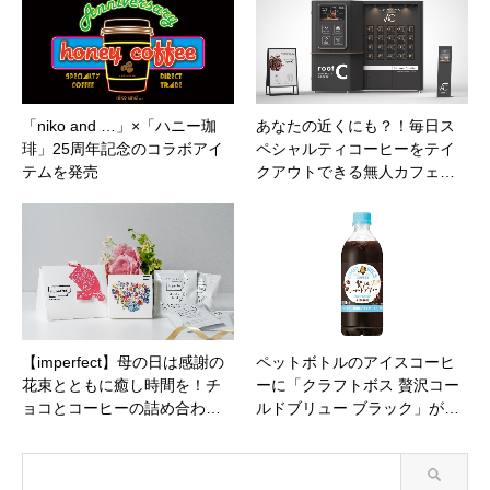
「niko and …」×「ハニー珈
あなたの近くにも？！毎日ス
琲」25周年記念のコラボアイ
ペシャルティコーヒーをテイ
テムを発売
クアウトできる無人カフェ…
【imperfect】母の日は感謝の
ペットボトルのアイスコーヒ
花束とともに癒し時間を！チ
ーに「クラフトボス 贅沢コー
ョコとコーヒーの詰め合わ…
ルドブリュー ブラック」が…