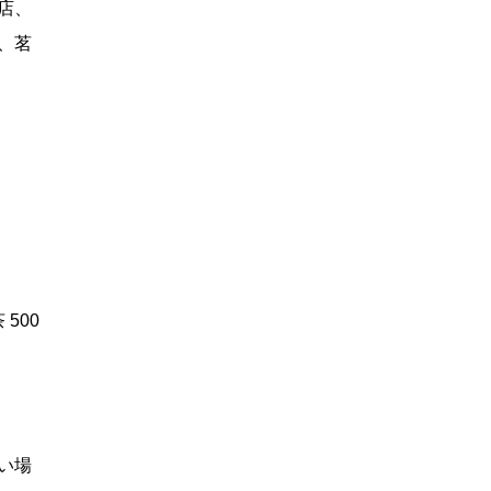
店、
、茗
500
い場