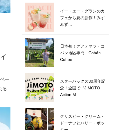
イー・エー・グランのカ
フェから夏の新作！みず
みず…
日本初！グアテマラ・コ
バン地区専門「Cobán
サイ
Coffee …
ンペー
スターバックス30周年記
念！全国で『JIMOTO
れる
Action M…
クリスピー・クリーム・
ドーナツとハリー・ポッ
ター…