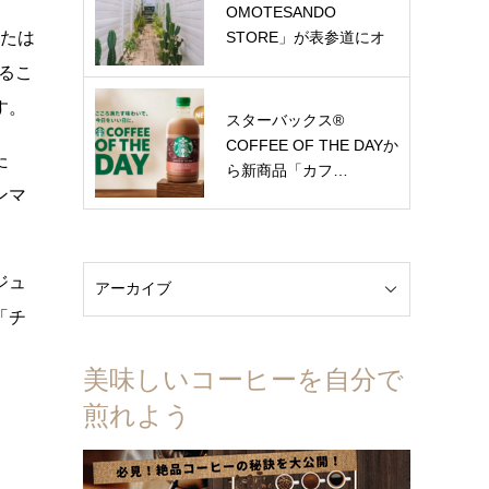
OMOTESANDO
STORE」が表参道にオ
または
ー…
るこ
す。
スターバックス®
COFFEE OF THE DAYか
た
ら新商品「カフ…
ンマ
ジュ
「チ
美味しいコーヒーを自分で
煎れよう