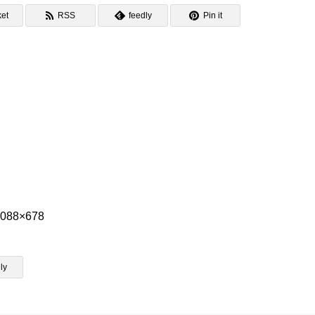
et
RSS
feedly
Pin it
1088×678
ly