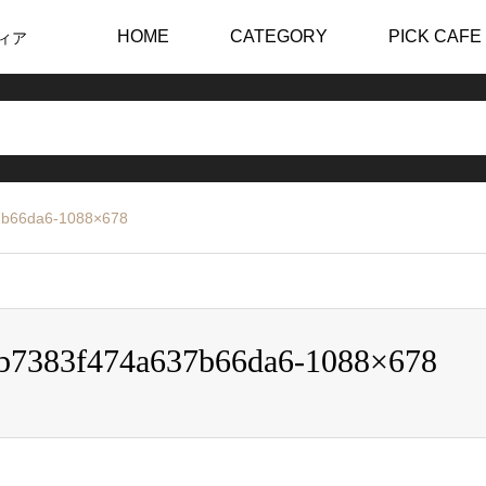
HOME
CATEGORY
PICK CAFE
ィア
7b66da6-1088×678
b7383f474a637b66da6-1088×678