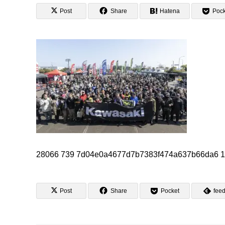
Post
Share
Hatena
Pock
28066 739 7d04e0a4677d7b7383f474a637b66da6 
Post
Share
Pocket
feed