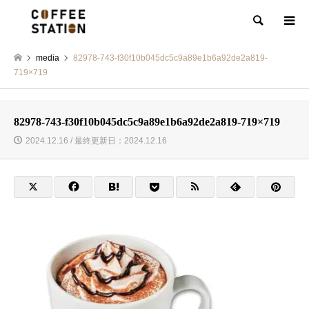
検索
media
82978-743-f30f10b045dc5c9a89e1b6a92de2a819-
719×719
82978-743-f30f10b045dc5c9a89e1b6a92de2a819-719×719
2024.12.16 / 最終更新日：2024.12.16