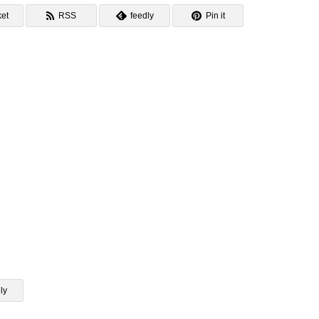
et
RSS
feedly
Pin it
ly