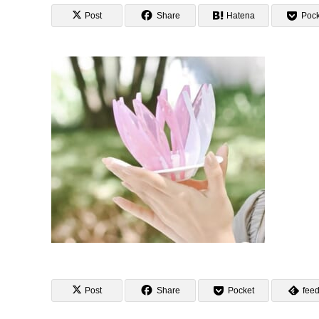
Post
Share
Hatena
Pock
Post
Share
Pocket
feed