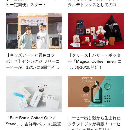
ヒー定期便」スタート
タルデトックスとしてのコ…
【キッズアートと異色コラ
【タリーズ】ハリー・ポッタ
ボ！？】ゼンガクジ フリーコ
ー『Magical Coffee Time』コ
ーヒーが、12/17に6周年イ…
ラボを10/25開始！
「Blue Bottle Coffee Quick
コーヒー出し殻から生まれた
Stand」、吉祥寺パルコに設置
クラフトジンが再販！コーヒ
ー×ジンの新たな取組み