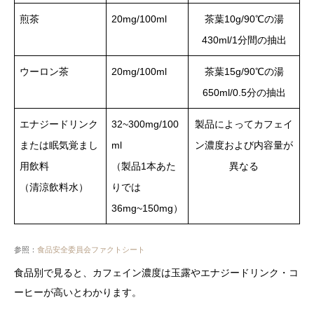
煎茶
20mg/100ml
茶葉10g/90℃の湯
430ml/1分間の抽出
ウーロン茶
20mg/100ml
茶葉15g/90℃の湯
650ml/0.5分の抽出
エナジードリンク
32~300mg/100
製品によってカフェイ
または眠気覚まし
ml
ン濃度および内容量が
用飲料
（製品1本あた
異なる
（清涼飲料水）
りでは
36mg~150mg）
参照：
食品安全委員会ファクトシート
食品別で見ると、カフェイン濃度は玉露やエナジードリンク・コ
ーヒーが高いとわかります。