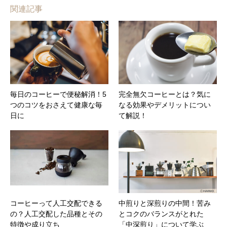
関連記事
毎日のコーヒーで便秘解消！5
完全無欠コーヒーとは？気に
つのコツをおさえて健康な毎
なる効果やデメリットについ
日に
て解説！
コーヒーって人工交配できる
中煎りと深煎りの中間！苦み
の？人工交配した品種とその
とコクのバランスがとれた
特徴や成り立ち
「中深煎り」について学ぶ