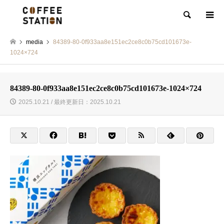
検索
media
84389-80-0f933aa8e151ec2ce8c0b75cd101673e-
1024×724
84389-80-0f933aa8e151ec2ce8c0b75cd101673e-1024×724
2025.10.21 / 最終更新日：2025.10.21