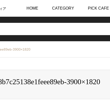
HOME
CATEGORY
PICK CAFE
ィア
eee89eb-3900×1820
8b7c25138e1feee89eb-3900×1820