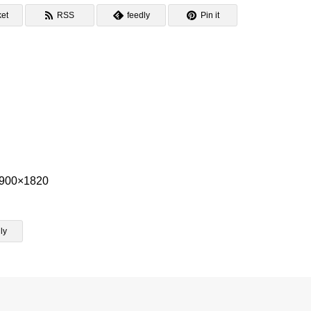
et
RSS
feedly
Pin it
3900×1820
ly