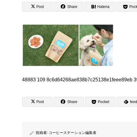
Post
Share
Hatena
Pock
48883 109 8c6d64268ae838b7c25138e1feee89eb 
Post
Share
Pocket
feed
投稿者:
コーヒーステーション編集者