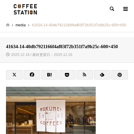
検索
media
41634-14-40db7921166f4af83f72b351f7a9b25c-600×450
41634-14-40db7921166f4af83f72b351f7a9b25c-600×450
2025.12.16 / 最終更新日：2025.12.16