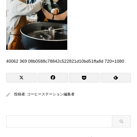
40062 369 08b0588c78842c522821d10bd51ffa8d 720×1080
投稿者:
コーヒーステーション編集者