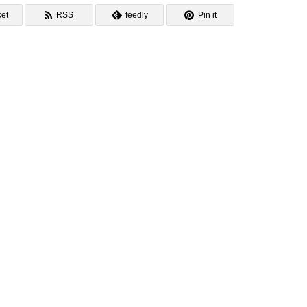
et
RSS
feedly
Pin it