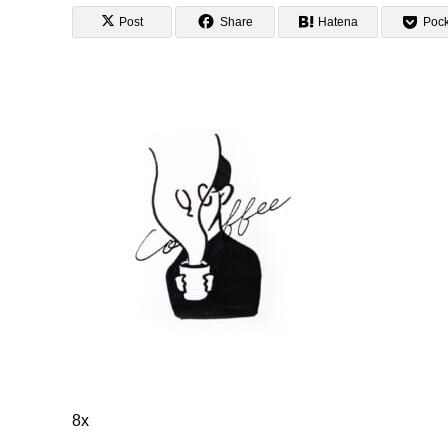
Post
Share
Hatena
Pock
8x