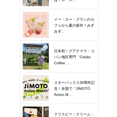
イー・エー・グランのカ
フェから夏の新作！みず
みず…
日本初！グアテマラ・コ
バン地区専門「Cobán
Coffee …
スターバックス30周年記
念！全国で『JIMOTO
Action M…
クリスピー・クリーム・