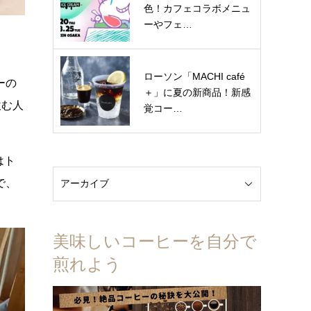
色！カフェコラボメニュ
ーやフェ…
ローソン「MACHI café
ーの
＋」に夏の新商品！新感
飲む人
覚コー…
はト
で、
美味しいコーヒーを自分で
煎れよう