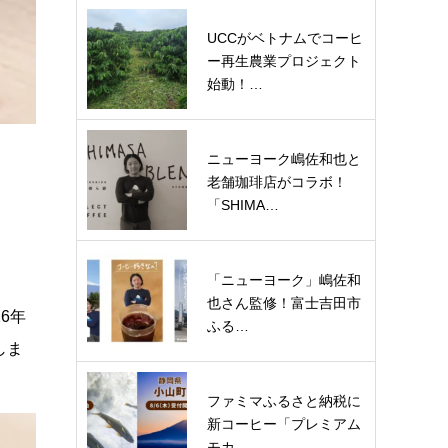
UCCがベトナムでコーヒ
ー再生農業プロジェクト
始動！…
ニューヨーク嶋佐和也と
老舗珈琲店がコラボ！
「SHIMA…
「ニューヨーク」嶋佐和
也さん監修！富士吉田市
6年
ふる…
しま
ファミマふるさと納税に
新コーヒー「プレミアム
モカ…