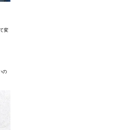
て変
いの