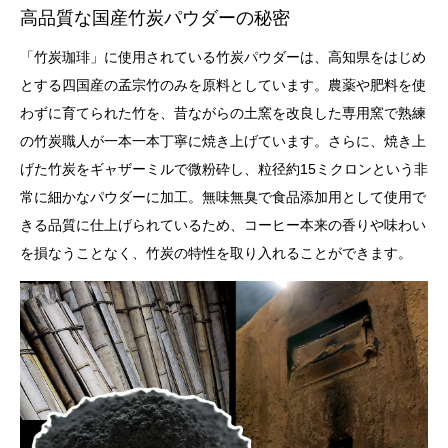
高品質な国産竹炭パウダーの秘密
「竹炭珈琲」に使用されている竹炭パウダーは、高知県をはじめ
とする四国産の孟宗竹のみを原料としています。農薬や肥料を使
わずに育てられた竹を、昔ながらの土窯を改良した専用窯で熟練
の竹炭職人が一本一本丁寧に焼き上げています。さらに、焼き上
げた竹炭をギャザーミルで微粉砕し、粒径約15ミクロンという非
常に細かなパウダーに加工。無味無臭で食品添加用として使用で
きる品質に仕上げられているため、コーヒー本来の香りや味わい
を損なうことなく、竹炭の特性を取り入れることができます。