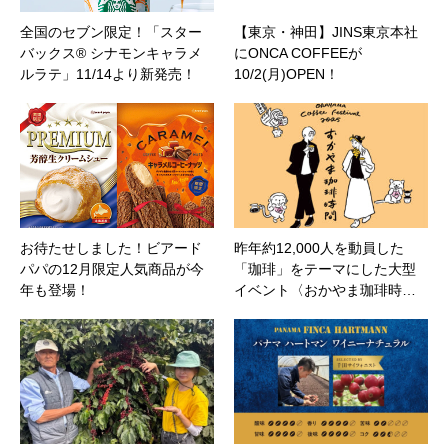
全国のセブン限定！「スター
【東京・神田】JINS東京本社
バックス® シナモンキャラメ
にONCA COFFEEが
ルラテ」11/14より新発売！
10/2(月)OPEN！
お待たせしました！ビアード
昨年約12,000人を動員した
パパの12月限定人気商品が今
「珈琲」をテーマにした大型
年も登場！
イベント〈おかやま珈琲時…