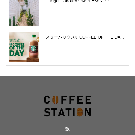
「Nigel Cabourn OMOTESANDO...
スターバックス® COFFEE OF THE DA...
RSS