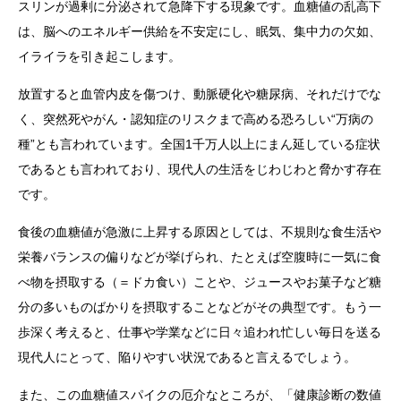
スリンが過剰に分泌されて急降下する現象です。血糖値の乱高下
は、脳へのエネルギー供給を不安定にし、眠気、集中力の欠如、
イライラを引き起こします。
放置すると血管内皮を傷つけ、動脈硬化や糖尿病、それだけでな
く、突然死やがん・認知症のリスクまで高める恐ろしい“万病の
種”とも言われています。全国1千万人以上にまん延している症状
であるとも言われており、現代人の生活をじわじわと脅かす存在
です。
食後の血糖値が急激に上昇する原因としては、不規則な食生活や
栄養バランスの偏りなどが挙げられ、たとえば空腹時に一気に食
べ物を摂取する（＝ドカ食い）ことや、ジュースやお菓子など糖
分の多いものばかりを摂取することなどがその典型です。もう一
歩深く考えると、仕事や学業などに日々追われ忙しい毎日を送る
現代人にとって、陥りやすい状況であると言えるでしょう。
また、この血糖値スパイクの厄介なところが、「健康診断の数値