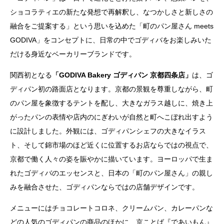
ショコラティエの新たな発想で再解釈し、なつかしさと新しさの
融合をご提案する」という思いを込めた「町のパン屋さん meets
GODIVA」をコンセプトに、日常の中でゴディバをお楽しみいた
だける身近なベーカリーブランドです。
関西初となる
「GODIVA Bakery ゴディパン 京都四条店」
は、ゴ
ディパン初の路面店となります。京都の景観を尊重しながら、町
のパン屋を象徴するテントを配し、大きなガラス越しに、焼き上
がったパンの表情や店内のにぎわいが自然と町へこぼれ出すよう
に設計しました。外観には、ゴディパンシェフの大きなイラス
ト、そして錦市場のほど近くに位置するお店ならではの視点で、
京都で働く人々の姿を賑やかに描いています。ヨーロッパで生ま
れたゴディバのエッセンスと、日本の「町のパン屋さん」の親し
みを融合させた、ゴディパンならではの店舗デザインです。
メニューにはチョコレートコロネ、クリームパン、カレーパンな
どの人気のゴディパンの商品のほかに、京ことば『であいもん』