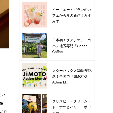
イー・エー・グランのカ
フェから夏の新作！みず
みず…
日本初！グアテマラ・コ
バン地区専門「Cobán
Coffee …
スターバックス30周年記
念！全国で『JIMOTO
Action M…
ライ
クリスピー・クリーム・
e
ドーナツとハリー・ポッ
いた
ター…