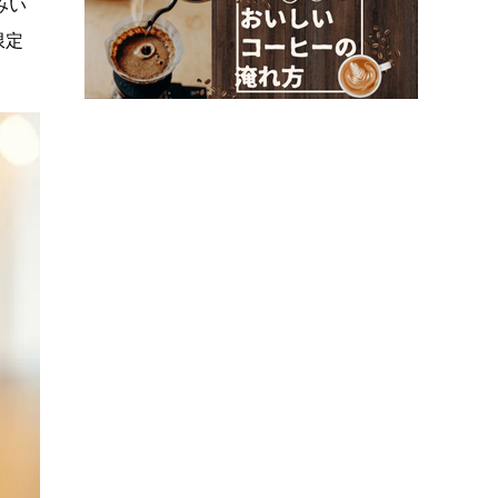
みい
限定