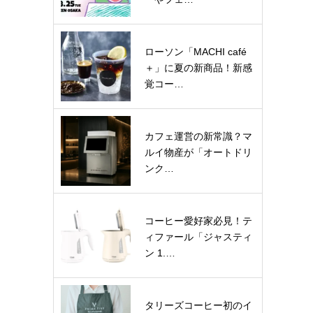
ローソン「MACHI café
＋」に夏の新商品！新感
覚コー…
カフェ運営の新常識？マ
ルイ物産が「オートドリ
ンク…
コーヒー愛好家必見！テ
ィファール「ジャスティ
ン 1.…
タリーズコーヒー初のイ