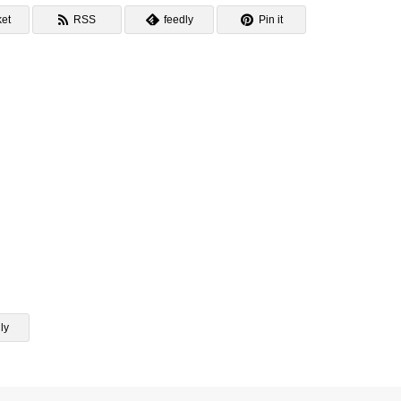
et
RSS
feedly
Pin it
ly