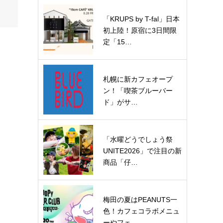
「KRUPS by T-fal」日本
初上陸！原宿に3日間限
定「15…
札幌に新カフェオープ
ン！「喫茶ブルーバー
ド」がサ…
「水曜どうでしょう祭
UNITE2026」で注目の新
商品「仔…
梅田の夏はPEANUTS一
色！カフェコラボメニュ
ーやフェ…