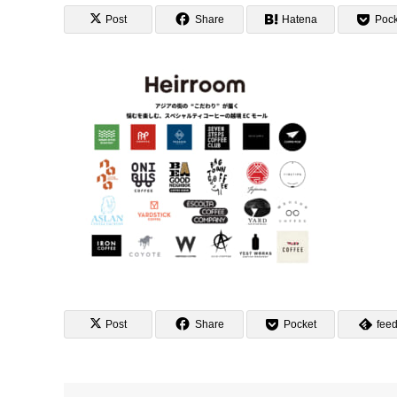
Post
Share
Hatena
Pock
Post
Share
Pocket
feed