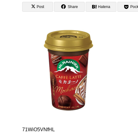
Post
Share
Hatena
Pock
71WiO5VNfHL