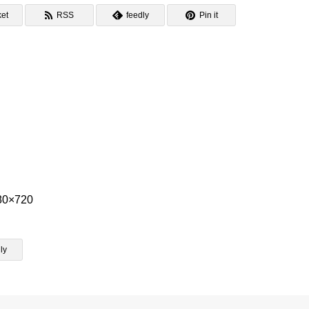
et
RSS
feedly
Pin it
80×720
ly