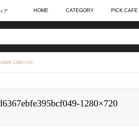
HOME
CATEGORY
PICK CAFE
ィア
cf049-1280×720
d6367ebfe395bcf049-1280×720