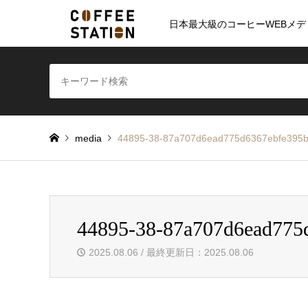
日本最大級のコーヒーWEBメデ
media
44895-38-87a707d6ead775d6367ebfe395b
44895-38-87a707d6ead775
2025.08.06 / 最終更新日：2025.08.06