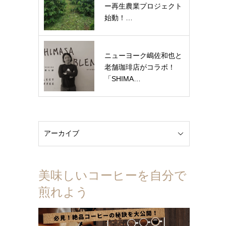
ー再生農業プロジェクト
始動！…
ニューヨーク嶋佐和也と
老舗珈琲店がコラボ！
「SHIMA…
美味しいコーヒーを自分で
煎れよう