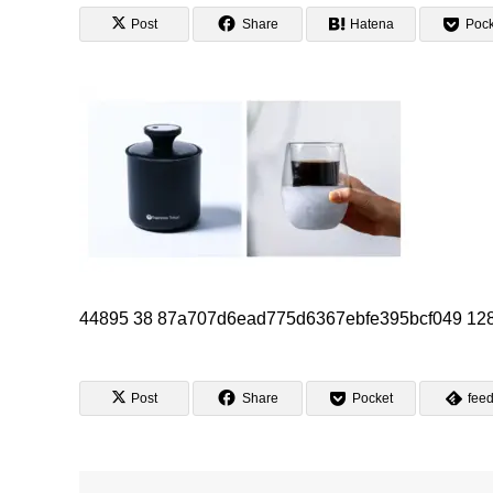
Post
Share
Hatena
Pock
44895 38 87a707d6ead775d6367ebfe395bcf049 12
Post
Share
Pocket
feed