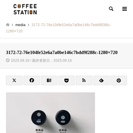
検索
media
3172-72-76e104fe52e6a7a0be146c7bdd9f288c-
1280×720
3172-72-76e104fe52e6a7a0be146c7bdd9f288c-1280×720
2025.09.16 / 最終更新日：2025.09.16