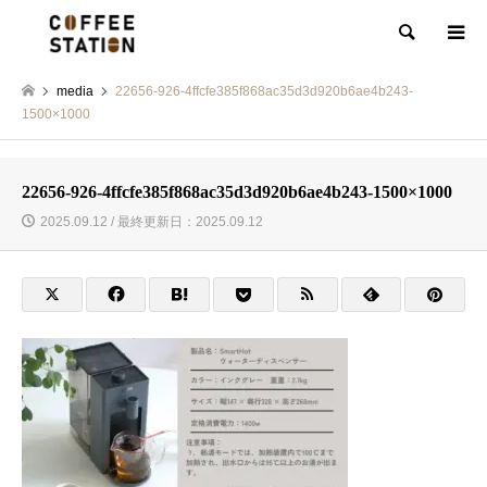
検索
media
22656-926-4ffcfe385f868ac35d3d920b6ae4b243-
1500×1000
22656-926-4ffcfe385f868ac35d3d920b6ae4b243-1500×1000
2025.09.12 / 最終更新日：2025.09.12