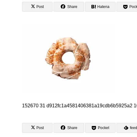
Post
Share
Hatena
Pock
152670 31 d912fc1a4581406381a19cdb6b5925a2 
Post
Share
Pocket
feed