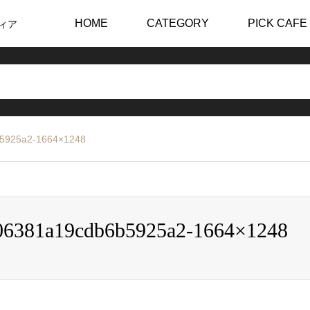
HOME
CATEGORY
PICK CAFE
ィア
b5925a2-1664×1248
06381a19cdb6b5925a2-1664×1248