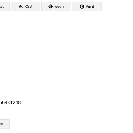
et
RSS
feedly
Pin it
1664×1248
ly