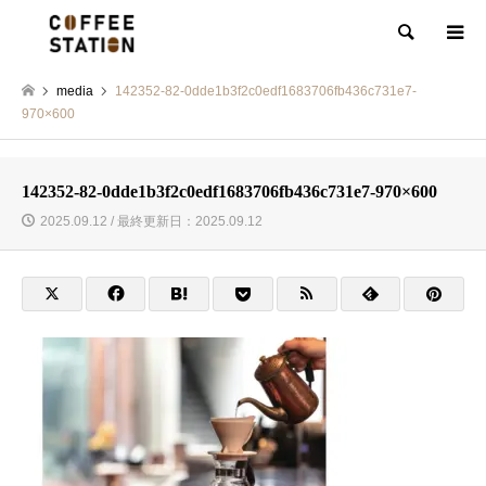
検索
media
142352-82-0dde1b3f2c0edf1683706fb436c731e7-
970×600
142352-82-0dde1b3f2c0edf1683706fb436c731e7-970×600
2025.09.12 / 最終更新日：2025.09.12