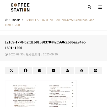
検索
media
12109-1778-b2fd1b813e0370442c560cab0baa94ac-
1691×1200
12109-1778-b2fd1b813e0370442c560cab0baa94ac-
1691×1200
2025.09.30 / 最終更新日：2025.09.30