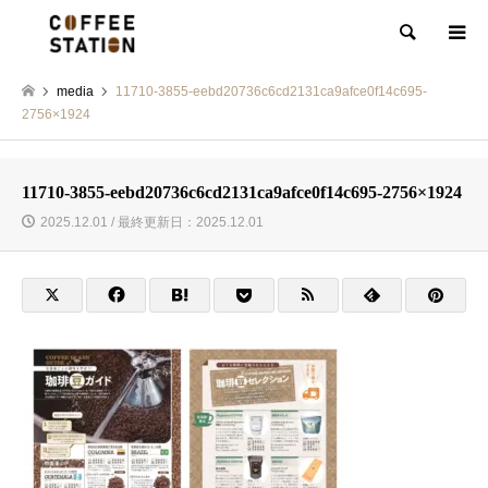
検索
media
11710-3855-eebd20736c6cd2131ca9afce0f14c695-
2756×1924
11710-3855-eebd20736c6cd2131ca9afce0f14c695-2756×1924
2025.12.01 / 最終更新日：2025.12.01