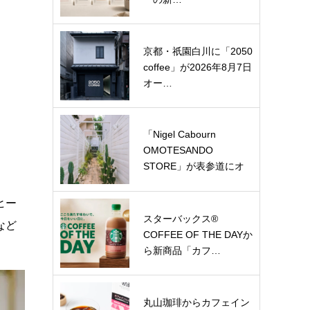
京都・祇園白川に「2050
coffee」が2026年8月7日
オー…
「Nigel Cabourn
OMOTESANDO
STORE」が表参道にオ
ー…
ヒー
スターバックス®
など
COFFEE OF THE DAYか
ら新商品「カフ…
丸山珈琲からカフェイン