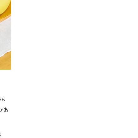
SB
があ
ま