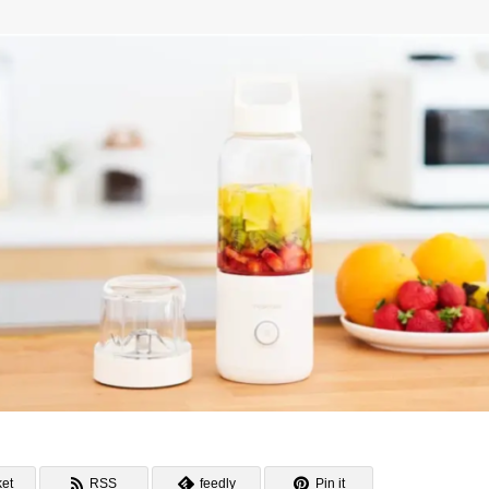
et
RSS
feedly
Pin it