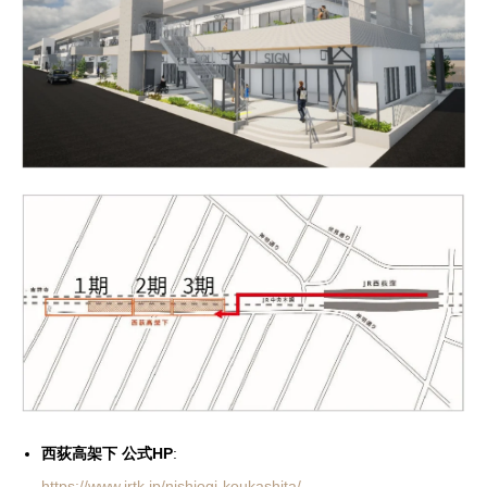
西荻高架下 公式HP
:
https://www.jrtk.jp/nishiogi-koukashita/