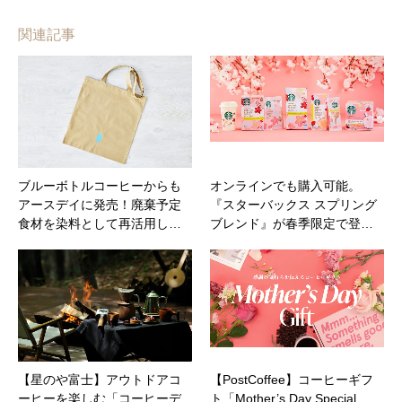
関連記事
ブルーボトルコーヒーからも
オンラインでも購入可能。
アースデイに発売！廃棄予定
『スターバックス スプリング
食材を染料として再活用し…
ブレンド』が春季限定で登…
【星のや富士】アウトドアコ
【PostCoffee】コーヒーギフ
ーヒーを楽しむ「コーヒーデ
ト「Mother’s Day Special