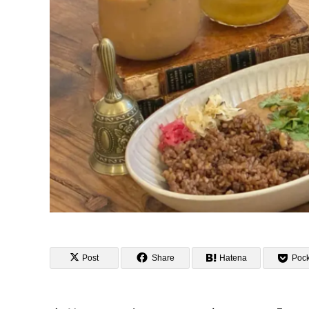
Post
Share
Hatena
Pock