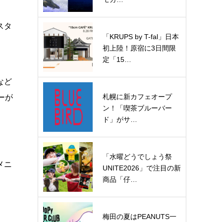
スタ
「KRUPS by T-fal」日本
初上陸！原宿に3日間限
定「15…
など
札幌に新カフェオープ
ーが
ン！「喫茶ブルーバー
ド」がサ…
「水曜どうでしょう祭
メニ
UNITE2026」で注目の新
商品「仔…
梅田の夏はPEANUTS一