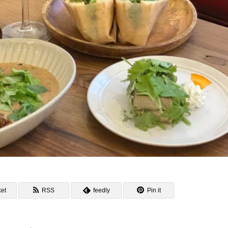
et
RSS
feedly
Pin it