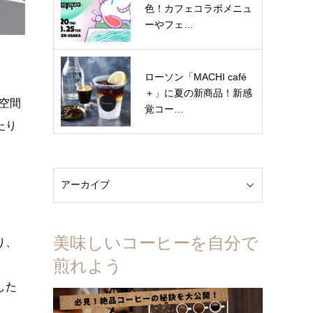
色！カフェコラボメニュ
ーやフェ…
ローソン「MACHI café
＋」に夏の新商品！新感
空間
覚コー…
たり
美味しいコーヒーを自分で
り、
煎れよう
した