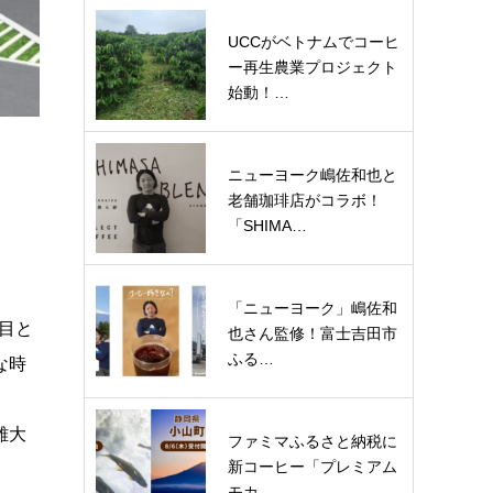
UCCがベトナムでコーヒ
ー再生農業プロジェクト
始動！…
ニューヨーク嶋佐和也と
老舗珈琲店がコラボ！
「SHIMA…
「ニューヨーク」嶋佐和
舗目と
也さん監修！富士吉田市
ふる…
な時
雄大
ファミマふるさと納税に
新コーヒー「プレミアム
モカ…