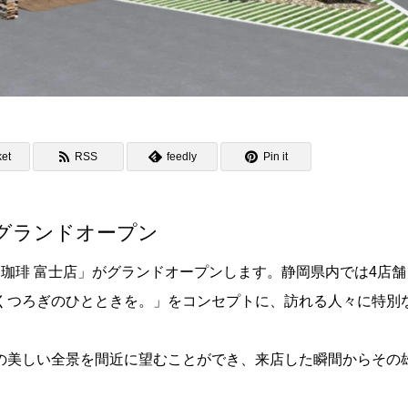
et
RSS
feedly
Pin it
日グランドオープン
さかい珈琲 富士店」がグランドオープンします。静岡県内では4店
くつろぎのひとときを。」をコンセプトに、訪れる人々に特別
の美しい全景を間近に望むことができ、来店した瞬間からその