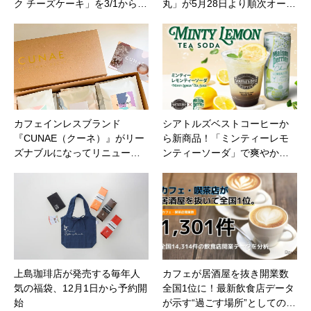
ク チーズケーキ」を3/1から…
丸」が5月28日より順次オー…
カフェインレスブランド
シアトルズベストコーヒーか
『CUNAE（クーネ）』がリー
ら新商品！「ミンティーレモ
ズナブルになってリニュー…
ンティーソーダ」で爽やか…
上島珈琲店が発売する毎年人
カフェが居酒屋を抜き開業数
気の福袋、12月1日から予約開
全国1位に！最新飲食店データ
始
が示す“過ごす場所”としての…