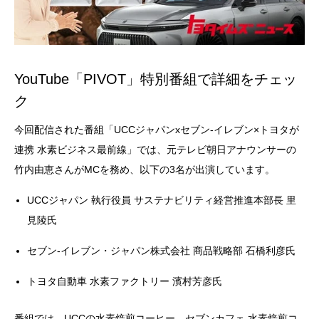
YouTube「PIVOT」特別番組で詳細をチェッ
ク
今回配信された番組「UCCジャパンxセブン-イレブン×トヨタが
連携 水素ビジネス最前線」では、元テレビ朝日アナウンサーの
竹内由恵さんがMCを務め、以下の3名が出演しています。
UCCジャパン 執行役員 サステナビリティ経営推進本部長 里
見陵氏
セブン-イレブン・ジャパン株式会社 商品戦略部 石橋利彦氏
トヨタ自動車 水素ファクトリー 濱村芳彦氏
番組では、UCCの水素焙煎コーヒー、セブンカフェ 水素焙煎コ