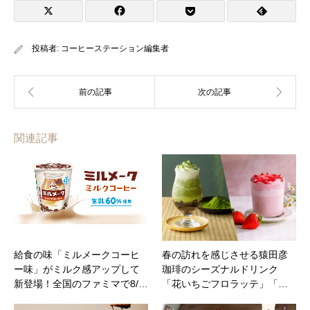
投稿者:
コーヒーステーション編集者
関連記事
給食の味「ミルメークコーヒ
春の訪れを感じさせる猿田彦
ー味」がミルク感アップして
珈琲のシーズナルドリンク
新登場！全国のファミマで8/…
「花いちごフロラッテ」「…