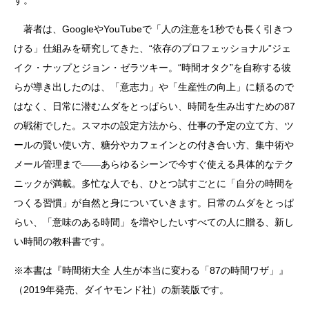
す。
著者は、GoogleやYouTubeで「人の注意を1秒でも長く引きつ
ける」仕組みを研究してきた、“依存のプロフェッショナル”ジェ
イク・ナップとジョン・ゼラツキー。“時間オタク”を自称する彼
らが導き出したのは、「意志力」や「生産性の向上」に頼るので
はなく、日常に潜むムダをとっぱらい、時間を生み出すための87
の戦術でした。スマホの設定方法から、仕事の予定の立て方、ツ
ールの賢い使い方、糖分やカフェインとの付き合い方、集中術や
メール管理まで――あらゆるシーンで今すぐ使える具体的なテク
ニックが満載。多忙な人でも、ひとつ試すごとに「自分の時間を
つくる習慣」が自然と身についていきます。日常のムダをとっぱ
らい、「意味のある時間」を増やしたいすべての人に贈る、新し
い時間の教科書です。
※本書は『時間術大全 人生が本当に変わる「87の時間ワザ」』
（2019年発売、ダイヤモンド社）の新装版です。