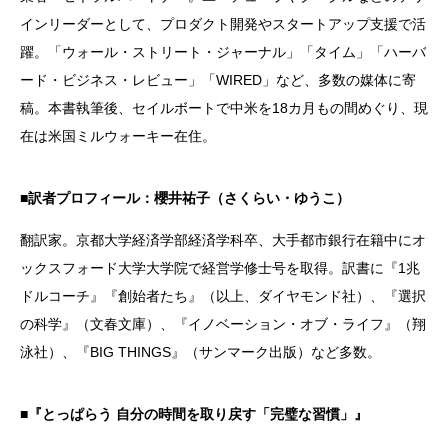
インリーダーとして、プロダクト開発やスタートアップ支援で活
躍。「ウォール・ストリート・ジャーナル」「タイム」「ハーバ
ード・ビジネス・レビュー」「WIRED」など、多数の媒体に寄
稿。本書執筆後、セイルボートで中米を18カ月もの間めぐり、現
在は米国ミルウォーキー在住。
■訳者プロフィール：櫻井祐子（さくらい・ゆうこ）
翻訳家。京都大学経済学部経済学科卒、大手都市銀行在籍中にオ
ックスフォード大学大学院で経営学修士号を取得。訳書に『1兆
ドルコーチ』『創始者たち』（以上、ダイヤモンド社）、『選択
の科学』（文春文庫）、『イノベーション・オブ・ライフ』（翔
泳社）、『BIG THINGS』（サンマーク出版）など多数。
■『とっぱらう 自分の時間を取り戻す「完璧な習慣」』