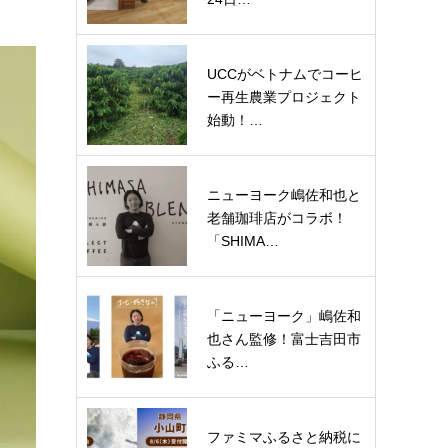
UCCがベトナムでコーヒ
ー再生農業プロジェクト
始動！…
ニューヨーク嶋佐和也と
老舗珈琲店がコラボ！
「SHIMA…
「ニューヨーク」嶋佐和
也さん監修！富士吉田市
ふる…
ファミマふるさと納税に