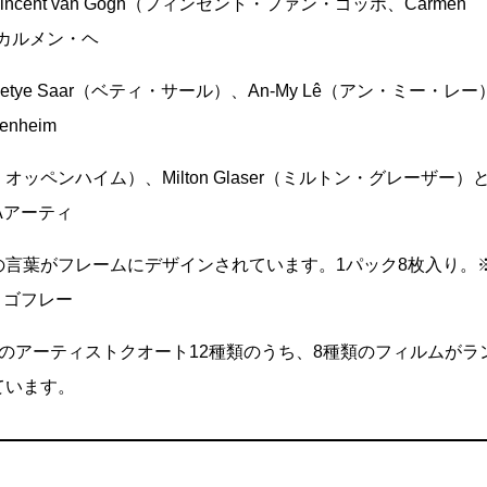
ncent van Gogh（フィンセント・ファン・ゴッホ、Carmen
a（カルメン・ヘ
etye Saar（ベティ・サール）、An-My Lê（アン・ミー・レー
penheim
オッペンハイム）、Milton Glaser（ミルトン・グレーザー）
Aアーティ
の言葉がフレームにデザインされています。1パック8枚入り。
ロゴフレー
類のアーティストクオート12種類のうち、8種類のフィルムがラ
ています。