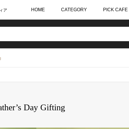
HOME
CATEGORY
PICK CAFE
ィア
g
er’s Day Gifting