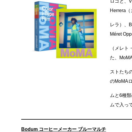
ロゴと、Vi
Herrer
レラ）、B
Méret Op
（メレト・
た、MoM
ストたち
のMoMA
ムと6種
ムで入っ
Bodum コーヒーメーカー ブルーマルチ