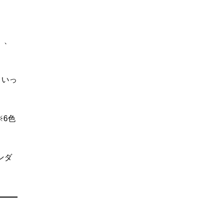
）、
といっ
※6色
ンダ