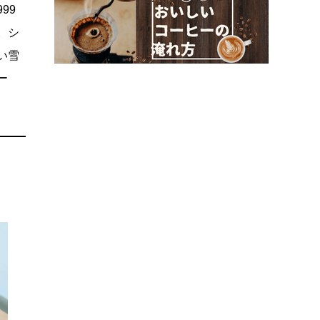
999
。シ
い雪
ー