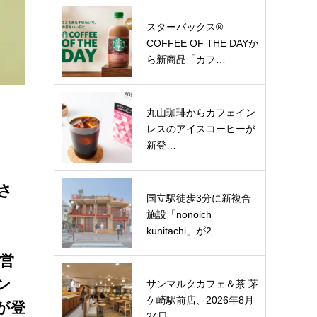
スターバックス®
COFFEE OF THE DAYか
ら新商品「カフ…
丸山珈琲からカフェイン
レスのアイスコーヒーが
新登…
さ
国立駅徒歩3分に新複合
施設「nonoich
kunitachi」が2…
運営
ン
サンマルクカフェ＆茶 茅
ケ崎駅前店、2026年8月
が登
24日…