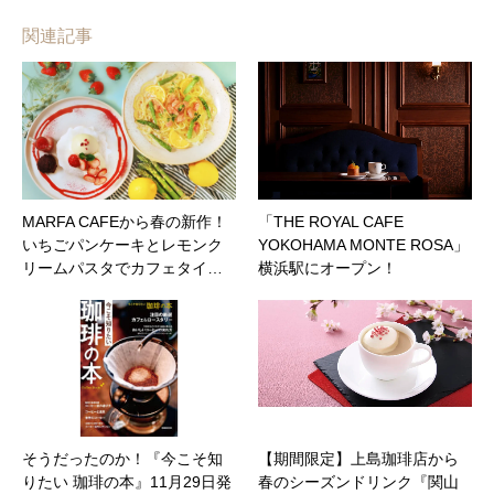
関連記事
MARFA CAFEから春の新作！
「THE ROYAL CAFE
いちごパンケーキとレモンク
YOKOHAMA MONTE ROSA」
リームパスタでカフェタイ…
横浜駅にオープン！
そうだったのか！『今こそ知
【期間限定】上島珈琲店から
りたい 珈琲の本』11月29日発
春のシーズンドリンク『関山