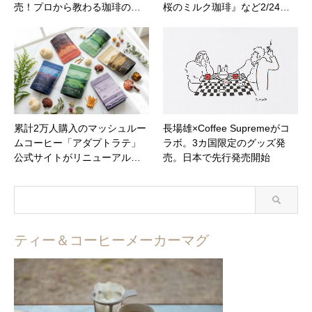
売！プロから教わる珈琲の…
桜のミルク珈琲』など2/24…
累計2万人購入のマッシュルー
長場雄×Coffee Supremeがコ
ムコーヒー「アダプトラテ」
ラボ。3カ国限定のグッズ発
公式サイトがリニューアル…
売。日本で先行発売開始
ティー＆コーヒーメーカーマグ