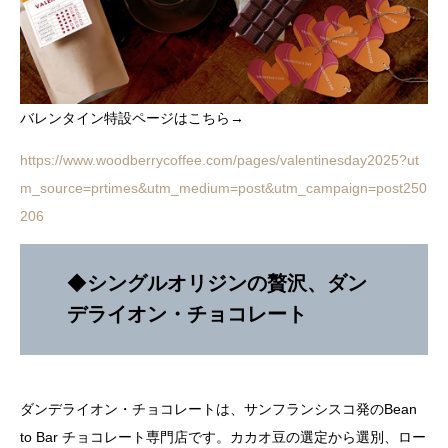
バレンタイン特設ページはこちら→
https://www.woodberrycoffee.com/pages/valentinesday2025?ut
m_source=prtimes&utm_medium=post&utm_campaign=post250
206
◆
シングルオリジンの贅沢、ダン
デライオン・チョコレート
ダンデライオン・チョコレートは、サンフランシスコ発のBean
to Bar チョコレート専門店です。カカオ豆の選定から選別、ロー