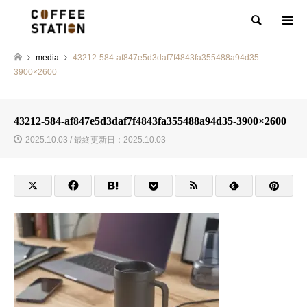
検索
media
43212-584-af847e5d3daf7f4843fa355488a94d35-
3900×2600
43212-584-af847e5d3daf7f4843fa355488a94d35-3900×2600
2025.10.03 / 最終更新日：2025.10.03