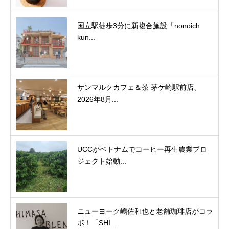
国立駅徒歩3分に新複合施設「nonoich
kun...
サンマルクカフェ＆茶 茅ケ崎駅前店、
2026年8月...
UCCがベトナムでコーヒー再生農業プロ
ジェクト始動...
ニューヨーク嶋佐和也と老舗珈琲店がコラ
ボ！「SHI...