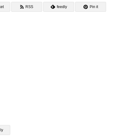
et
RSS
feedly
Pin it
ly