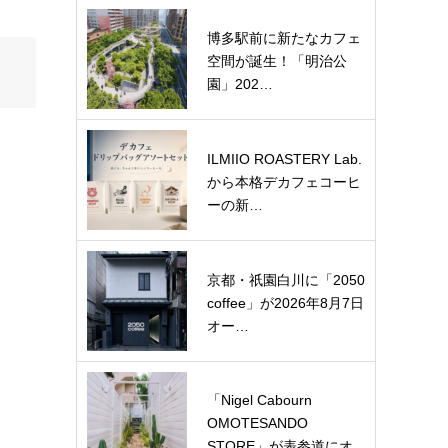
博多駅前に新たなカフェ
空間が誕生！「明治公
園」202…
ILMIIO ROASTERY Lab.
から本格デカフェコーヒ
ーの新…
京都・祇園白川に「2050
coffee」が2026年8月7日
オー…
「Nigel Cabourn
OMOTESANDO
STORE」が表参道にオ