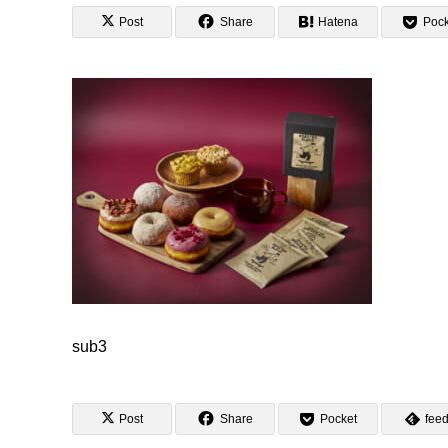
Post
Share
Hatena
Pock
sub3
Post
Share
Pocket
feed