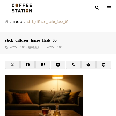
検索
media
stick_diffuser_hario_flask_05
stick_diffuser_hario_flask_05
2025.07.01 / 最終更新日：2025.07.01