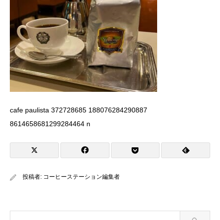
cafe paulista 372728685 188076284290887
8614658681299284464 n
投稿者:
コーヒーステーション編集者