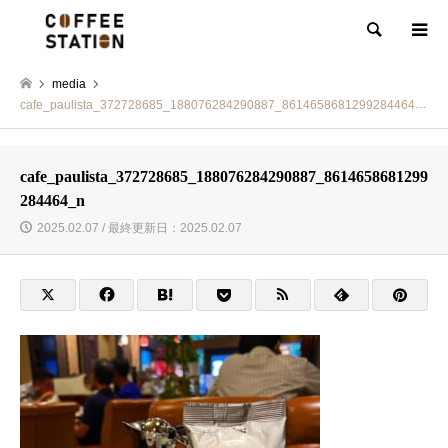
検索
media
cafe_paulista_372728685_188076284290887_8614658681299284464_n
cafe_paulista_372728685_188076284290887_8614658681299
284464_n
2025.02.07 / 最終更新日：2025.02.07