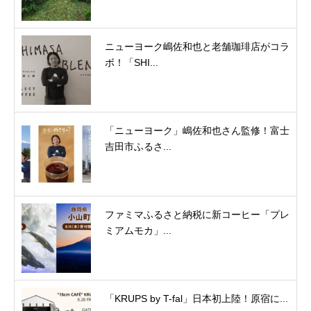
ニューヨーク嶋佐和也と老舗珈琲店がコラ
ボ！「SHI...
「ニューヨーク」嶋佐和也さん監修！富士
吉田市ふるさ...
ファミマふるさと納税に新コーヒー「プレ
ミアムモカ」...
「KRUPS by T-fal」日本初上陸！原宿に...